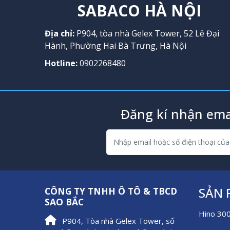
SABACO HÀ NỘI
Địa chỉ:
P904, tòa nhà Gelex Tower, 52 Lê Đại
Hành, Phường Hai Bà Trưng, Hà Nội
Hotline:
0902268480
Đăng kí nhận ema
SẢN
CÔNG TY TNHH Ô TÔ & TBCD
SAO BẮC
Hino 30
P904, Tòa nhà Gelex Tower, số