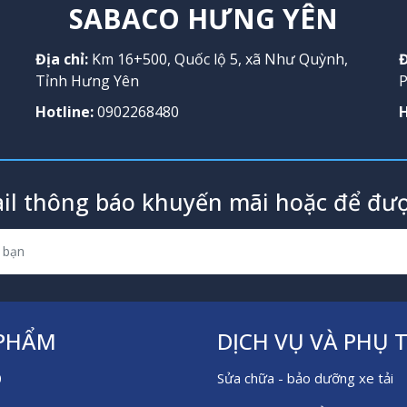
SABACO HƯNG YÊN
Địa chỉ:
Km 16+500, Quốc lộ 5, xã Như Quỳnh,
Đ
Tỉnh Hưng Yên
P
Hotline:
0902268480
H
il thông báo khuyến mãi hoặc để đượ
 PHẨM
DỊCH VỤ VÀ PHỤ 
0
Sửa chữa - bảo dưỡng xe tải