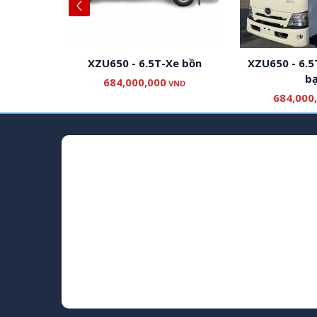
 rác
XZU650 - 6.5T-Xe bồn
XZU650 - 6.5T
bạt
684,000,000
ND
VND
684,000,0