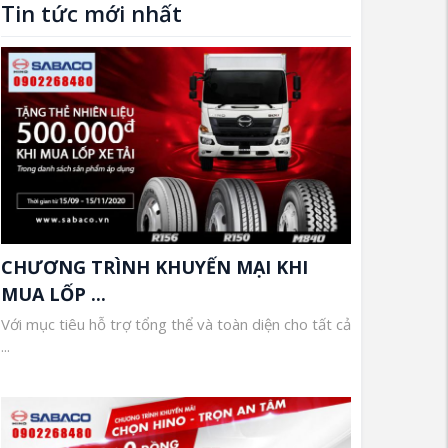
Tin tức mới nhất
CHƯƠNG TRÌNH KHUYẾN MẠI KHI
MUA LỐP ...
Với mục tiêu hỗ trợ tổng thể và toàn diện cho tất cả
...