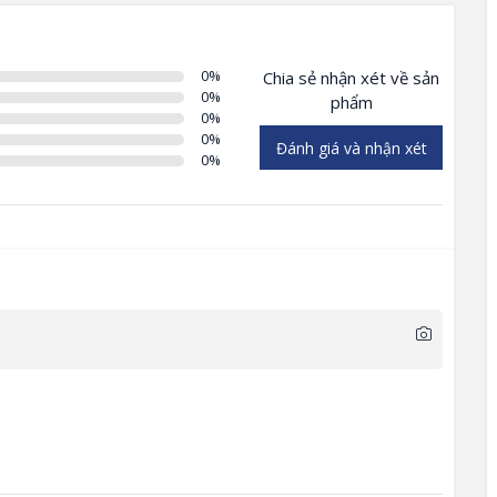
0
%
Chia sẻ nhận xét về sản
0
%
phẩm
0
%
0
%
Đánh giá và nhận xét
0
%