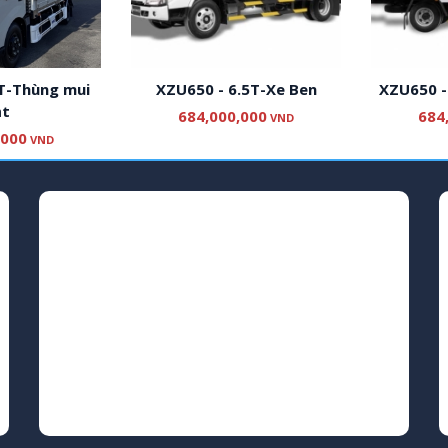
-Thùng mui
XZU650 - 6.5T-Xe Ben
XZU650 - 6
684,000,000
684,0
VND
00
VND