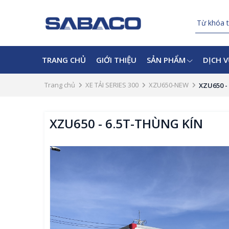
TRANG CHỦ
GIỚI THIỆU
SẢN PHẨM
DỊCH 
Trang chủ
XE TẢI SERIES 300
XZU650-NEW
XZU650 -
XZU650 - 6.5T-THÙNG KÍN