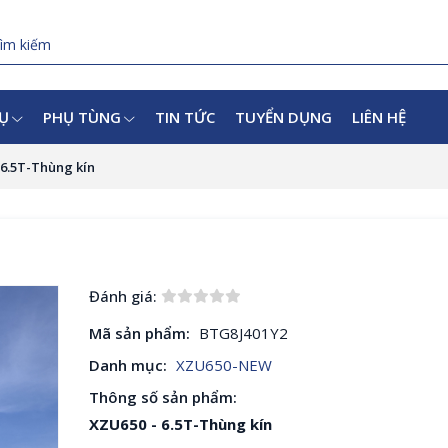
VỤ
PHỤ TÙNG
TIN TỨC
TUYỂN DỤNG
LIÊN HỆ
 6.5T-Thùng kín
Đánh giá:
Mã sản phẩm:
BTG8J401Y2
Danh mục:
XZU650-NEW
Thông số sản phẩm:
XZU650 - 6.5T-Thùng kín