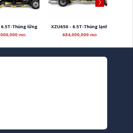
.5T-Thùng lửng
XZU650 - 6.5T-Thùng lạnh
XZ
00,000
684,000,000
6
VND
VND