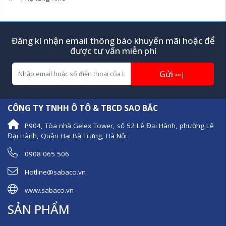
Xuất xứ:
 HINO Nhật Bản
Đóng mới các Loại Thùng 
theo yêu cầu của khách hàn
Đăng kí nhận email thông báo khuyến mãi hoặc để
được tư vấn miễn phí
Gửi
|
CÔNG TY TNHH Ô TÔ & TBCD SAO BẮC
P904, Tòa nhà Gelex Tower, số 52 Lê Đại Hành, phường Lê
Đại Hành, Quận Hai Bà Trưng, Hà Nội
0908 065 506
Hotline@sabaco.vn
www.sabaco.vn
SẢN PHẨM