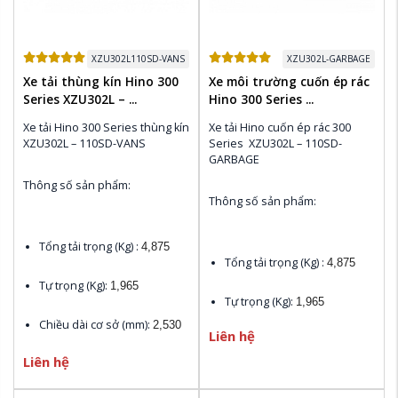
Xuất xứ:
 HINO Nhật Bản
Đóng mới các Loại Thùng 
Đóng mới các Loại Thùng 
theo yêu cầu của khách hàn
theo yêu cầu của khách hàn
XZU302L110SD-VANS
XZU302L-GARBAGE
Xe tải thùng kín Hino 300
Xe môi trường cuốn ép rác
Series XZU302L – ...
Hino 300 Series ...
Xe tải Hino 300 Series thùng kín 
Xe tải Hino cuốn ép rác 300 
XZU302L – 110SD-VANS 
Series  XZU302L – 110SD-
GARBAGE 
Thông số sản phẩm:
Thông số sản phẩm:
Tổng tải trọng (Kg) : 
4,875
Tổng tải trọng (Kg) : 
4,875
Tự trọng (Kg): 
1,965
Tự trọng (Kg): 
1,965
Chiều dài cơ sở (mm): 
2,530
Liên hệ
Chiều dài cơ sở (mm): 
2,530
Liên hệ
Kích thước bao ngoài (mm):
Kích thước bao ngoài (mm):
4,730 x 1,720 x 2,120
4,730 x 1,720 x 2,120