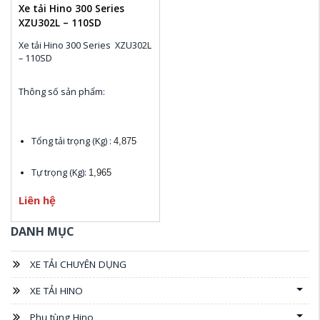
Xe tải Hino 300 Series
XZU302L – 110SD
Xe tải Hino 300 Series  XZU302L 
– 110SD 
Thông số sản phẩm:
Tổng tải trọng (Kg) : 
4,875
Tự trọng (Kg): 
1,965
Liên hệ
Chiều dài cơ sở (mm): 
2,530
DANH MỤC
Kích thước bao ngoài (mm):
4,730 x 1,720 x 2,120
XE TẢI CHUYÊN DỤNG
Khoảng cách từ sau Cabin 
đến điểm cuối chassis (mm):
XE TẢI HINO
3,040
Phụ tùng Hino