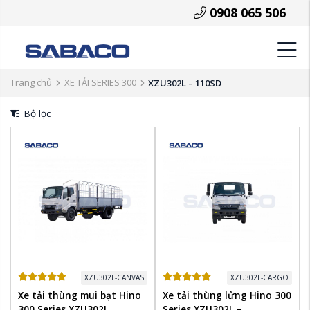
0908 065 506
Trang chủ
XE TẢI SERIES 300
XZU302L – 110SD
Bộ lọc
XZU302L-CANVAS
XZU302L-CARGO
Xe tải thùng mui bạt Hino
Xe tải thùng lửng Hino 300
300 Series XZU302L ...
Series XZU302L – ...