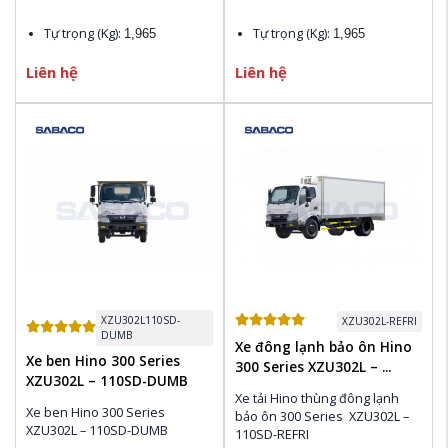
Tự trọng (Kg): 
Tự trọng (Kg): 
1,965
1,965
Liên hệ
Liên hệ
Chiều dài cơ sở (mm): 
Chiều dài cơ sở (mm): 
2,530
2,530
Kích thước bao ngoài (mm):
Kích thước bao ngoài (mm):
4,730 x 1,720 x 2,120
4,730 x 1,720 x 2,120
Khoảng cách từ sau Cabin 
Khoảng cách từ sau Cabin 
đến điểm cuối chassis (mm):
đến điểm cuối chassis (mm):
3,040
3,040
Xuất xứ:
 HINO Nhật Bản
Xuất xứ:
 HINO Nhật Bản
Đóng mới các Loại Thùng 
Đóng mới các Loại Thùng 
theo yêu cầu của khách hàn
theo yêu cầu của khách hàn
XZU302L110SD-
XZU302L-REFRI
DUMB
Xe đông lạnh bảo ôn Hino
Xe ben Hino 300 Series
300 Series XZU302L – ...
XZU302L – 110SD-DUMB
Xe tải Hino thùng đông lạnh 
Xe ben Hino 300 Series  
bảo ôn 300 Series  XZU302L – 
XZU302L – 110SD-DUMB 
110SD-REFRI 