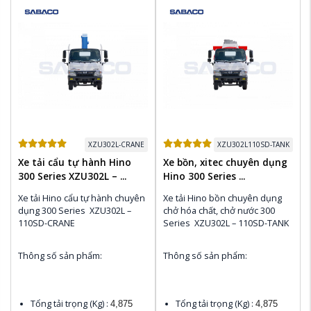
Khoảng cách từ sau Cabin 
đến điểm cuối chassis (mm):
Khoảng cách từ sau Cabin 
đến điểm cuối chassis (mm):
3,040
3,040
Xuất xứ:
 HINO Nhật Bản
Xuất xứ:
 HINO Nhật Bản
Đóng mới các Loại Thùng 
theo yêu cầu của khách hàn
Đóng mới các Loại Thùng 
theo yêu cầu của khách hàn
XZU302L-CRANE
XZU302L110SD-TANK
Xe tải cẩu tự hành Hino
Xe bồn, xitec chuyên dụng
300 Series XZU302L – ...
Hino 300 Series ...
Xe tải Hino cẩu tự hành chuyên 
Xe tải Hino bồn chuyên dụng 
dụng 300 Series  XZU302L – 
chở hóa chất, chở nước 300 
110SD-CRANE 
Series  XZU302L – 110SD-TANK
Thông số sản phẩm:
Thông số sản phẩm:
Tổng tải trọng (Kg) : 
Tổng tải trọng (Kg) : 
4,875
4,875