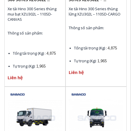
Xe tải Hino 300 Series thùng 
Xe tải Hino 300 Series thùng 
mui bạt XZU302L – 110SD-
lửng XZU302L – 110SD-CARGO
CANVAS 
Thông số sản phẩm:
Thông số sản phẩm:
Tổng tải trọng (Kg) : 
4,875
Tổng tải trọng (Kg) : 
4,875
Tự trọng (Kg): 
1,965
Tự trọng (Kg): 
1,965
Liên hệ
Chiều dài cơ sở (mm): 
2,530
Liên hệ
Chiều dài cơ sở (mm): 
2,530
Kích thước bao ngoài (mm):
Kích thước bao ngoài (mm):
4,730 x 1,720 x 2,120
4,730 x 1,720 x 2,120
Khoảng cách từ sau Cabin 
Khoảng cách từ sau Cabin 
đến điểm cuối chassis (mm):
đến điểm cuối chassis (mm):
3,040
3,040
Xuất xứ:
 HINO Nhật Bản