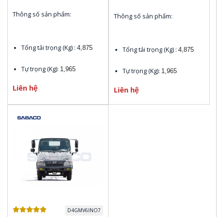
Thông số sản phẩm:
Thông số sản phẩm:
Tổng tải trọng (Kg) : 
4,875
Tổng tải trọng (Kg) : 
4,875
Tự trọng (Kg): 
1,965
Tự trọng (Kg): 
1,965
Liên hệ
Liên hệ
Chiều dài cơ sở (mm): 
2,530
Chiều dài cơ sở (mm): 
2,530
Kích thước bao ngoài (mm):
Kích thước bao ngoài (mm):
4,730 x 1,720 x 2,120
4,730 x 1,720 x 2,120
Khoảng cách từ sau Cabin 
Khoảng cách từ sau Cabin 
đến điểm cuối chassis (mm):
đến điểm cuối chassis (mm):
3,040
3,040
Xuất xứ:
 HINO Nhật Bản
Xuất xứ:
 HINO Nhật Bản
Đóng mới các Loại Thùng 
Đóng mới các Loại Thùng 
theo yêu cầu của khách hàn
theo yêu cầu của khách hàn
D4GMV6INO7