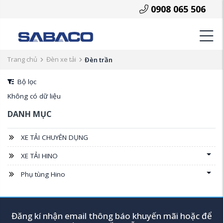
0908 065 506
Trang chủ
Đèn xe tải
Đèn trần
Bộ lọc
Không có dữ liệu
DANH MỤC
XE TẢI CHUYÊN DỤNG
XE TẢI HINO
Phụ tùng Hino
Đăng kí nhận email thông báo khuyến mãi hoặc để