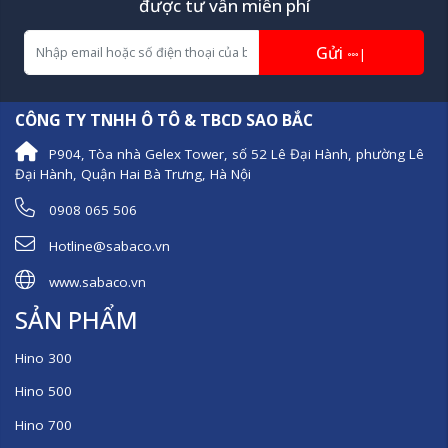
được tư vấn miễn phí
Gửi
|
CÔNG TY TNHH Ô TÔ & TBCD SAO BẮC
P904, Tòa nhà Gelex Tower, số 52 Lê Đại Hành, phường Lê
Đại Hành, Quận Hai Bà Trưng, Hà Nội
0908 065 506
Hotline@sabaco.vn
www.sabaco.vn
SẢN PHẨM
Hino 300
Hino 500
Hino 700