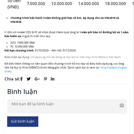
Số tiền
7.000.000
10.000.000
14.000.000
18.000.000
1
(VNĐ)
Chương trình bảo hành 3 năm không giới hạn số km, áp dụng cho xe VIN2019 và
VIN2020.
II. Đối với model XZU & FC sẽ nhận được thêm quà tặng là
1 năm phí bảo trì đường bộ và 1 năm
bảo hiểm xe
trị giá chi tiết như sau:
XZU: 7.000.000 VNĐ
FC: 10.000.000 VNĐ
hời hạn chương trình:
01/10/2020 – đến hết 31/12/2020.
Điều kiện áp dụng:
Chỉ áp dụng cho các dòng xe lắp ráp tại nhà máy Hino Motors Việt Nam.
Để biết thêm thông tin liên quan đến chương trình hỗ trợ này và điều kiện áp dụng, vui lòng
liên hệ Đại lý Hino SABACO chính hãng gần nhất. Danh sách đại lý xem tại:
http://sabaco.vn/gioi-
thieu
Chia sẻ:
Bình luận
Gửi bình luận