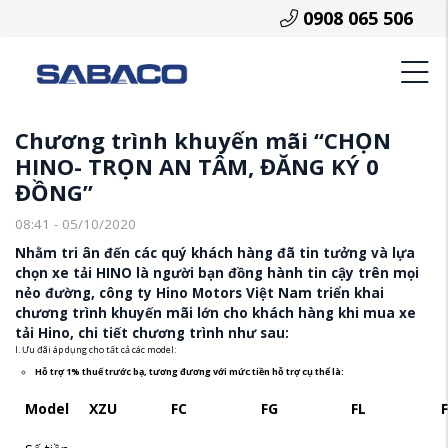
0908 065 506
Chương trình khuyến mãi “CHỌN
HINO- TRỌN AN TÂM, ĐĂNG KÝ 0
ĐỒNG”
08:41 - 05/10/2020
Nhằm tri ân đến các quý khách hàng đã tin tưởng và lựa
chọn xe tải HINO là người bạn đồng hành tin cậy trên mọi
nẻo đường, công ty Hino Motors Việt Nam triển khai
chương trình khuyến mãi lớn cho khách hàng khi mua xe
tải Hino, chi tiết chương trình như sau:
I. Ưu đãi áp dụng cho tất cả các model:
Hỗ trợ 1% thuế trước bạ, tương đương với mức tiền hỗ trợ cụ thể là:
Model
XZU
FC
FG
FL