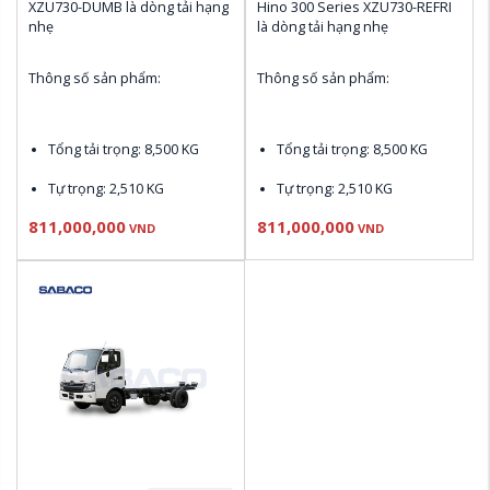
XZU730-DUMB là dòng tải hạng 
Hino 300 Series XZU730-REFRI 
nhẹ 
là dòng tải hạng nhẹ 
Thông số sản phẩm:
Thông số sản phẩm:
Tổng tải trọng: 8,500 KG
Tổng tải trọng: 8,500 KG
Tự trọng: 2,510 KG
Tự trọng: 2,510 KG
811,000,000
811,000,000
Động cơ N04C-UV Euro 4: 
Động cơ N04C-UV Euro 4: 
VND
VND
150 PS , 420 N.m 
150 PS , 420 N.m 
Thùng nhiên liệu: 100L
Thùng nhiên liệu: 100L
Điều hòa Denso, CD & AM / 
Điều hòa Denso, CD & AM / 
FM Radio
FM Radio