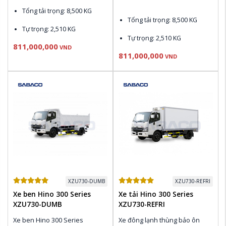
Tổng tải trọng: 8,500 KG
Tổng tải trọng: 8,500 KG
Tự trọng: 2,510 KG
Tự trọng: 2,510 KG
811,000,000
Động cơ N04C-UV Euro 4: 
VND
811,000,000
150 PS , 420 N.m 
Động cơ N04C-UV Euro 4: 
VND
150 PS , 420 N.m 
Thùng nhiên liệu: 100L
Thùng nhiên liệu: 100L
Điều hòa Denso, CD & AM / 
FM Radio
Điều hòa Denso, CD & AM / 
FM Radio
XZU730-DUMB
XZU730-REFRI
Xe ben Hino 300 Series
Xe tải Hino 300 Series
XZU730-DUMB
XZU730-REFRI
Xe ben Hino 300 Series 
Xe đông lạnh thùng bảo ôn 