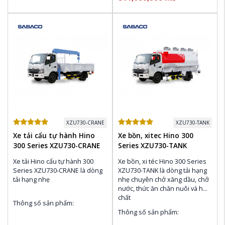
150 PS , 420 N.m 
Thùng nhiên liệu: 100L
Thùng nhiên liệu: 100L
Điều hòa Denso, CD & AM / 
FM Radio
Điều hòa Denso, CD & AM / 
FM Radio
XZU730-CRANE
XZU730-TANK
Xe tải cẩu tự hành Hino
Xe bồn, xitec Hino 300
300 Series XZU730-CRANE
Series XZU730-TANK
Xe tải Hino cẩu tự hành 300 
Xe bồn, xi téc Hino 300 Series 
Series XZU730-CRANE là dòng 
XZU730-TANK là dòng tải hạng 
tải hạng nhẹ 
nhẹ chuyên chở xăng dầu, chở 
nước, thức ăn chăn nuôi và hóa 
chất 
Thông số sản phẩm:
Thông số sản phẩm: