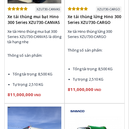
XZU730-CANVAS
XZU730-CARGO
Xe tải thùng mui bạt Hino
Xe tải thùng lửng Hino 300
300 Series XZU730-CANVAS
Series XZU730-CARGO
Xe tải Hino thùng mui bạt 300 
Xe tải Hino thùng lửng 300 
Series XZU730-CANVAS là dòng 
Series XZU730-CARGO
tải hạng nhẹ 
Thông số sản phẩm:
Thông số sản phẩm:
Tổng tải trọng: 8,500 KG
Tổng tải trọng: 8,500 KG
Tự trọng: 2,510 KG
Tự trọng: 2,510 KG
811,000,000
Động cơ N04C-UV Euro 4: 
VND
811,000,000
Động cơ N04C-UV Euro 4: 
150 PS , 420 N.m 
VND
150 PS , 420 N.m 
Thùng nhiên liệu: 100L
Thùng nhiên liệu: 100L
Điều hòa Denso, CD & AM / 
Điều hòa Denso, CD & AM / 
FM Radio
FM Radio