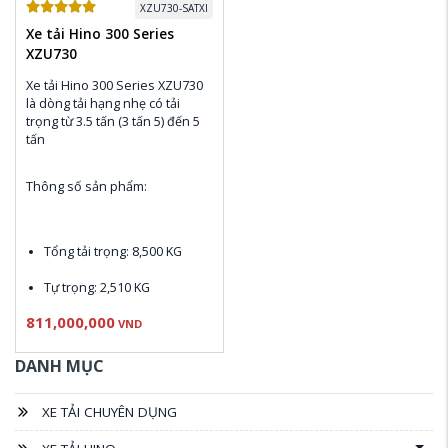
XZU730-SATXI
Xe tải Hino 300 Series
XZU730
Xe tải Hino 300 Series XZU730 
là dòng tải hạng nhẹ có tải 
trọng từ 3.5 tấn (3 tấn 5) đến 5 
tấn
Thông số sản phẩm:
Tổng tải trọng: 8,500 KG
Tự trọng: 2,510 KG
811,000,000
Động cơ N04C-UV Euro 4: 
VND
150 PS , 420 N.m 
DANH MỤC
Thùng nhiên liệu: 100L
XE TẢI CHUYÊN DỤNG
Điều hòa Denso, CD & AM / 
FM Radio