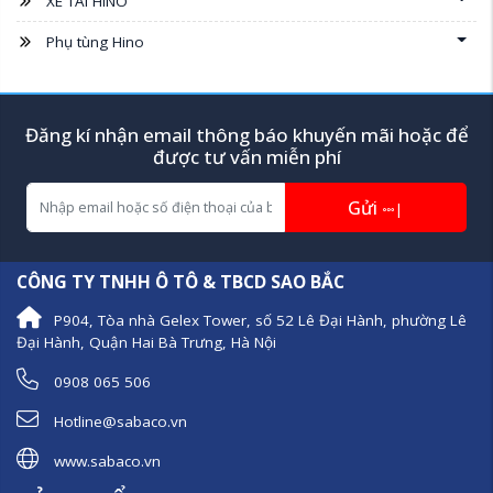
XE TẢI HINO
Phụ tùng Hino
Đăng kí nhận email thông báo khuyến mãi hoặc để
được tư vấn miễn phí
Gửi
|
CÔNG TY TNHH Ô TÔ & TBCD SAO BẮC
P904, Tòa nhà Gelex Tower, số 52 Lê Đại Hành, phường Lê
Đại Hành, Quận Hai Bà Trưng, Hà Nội
0908 065 506
Hotline@sabaco.vn
www.sabaco.vn