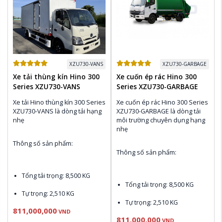
XZU730-VANS
XZU730-GARBAGE
Xe tải thùng kín Hino 300
Xe cuốn ép rác Hino 300
Series XZU730-VANS
Series XZU730-GARBAGE
Xe tải Hino thùng kín 300 Series 
Xe cuốn ép rác Hino 300 Series 
XZU730-VANS là dòng tải hạng 
XZU730-GARBAGE là dòng tải 
nhẹ 
môi trường chuyên dụng hạng 
nhẹ 
Thông số sản phẩm:
Thông số sản phẩm:
Tổng tải trọng: 8,500 KG
Tổng tải trọng: 8,500 KG
Tự trọng: 2,510 KG
Tự trọng: 2,510 KG
811,000,000
Động cơ N04C-UV Euro 4: 
VND
811,000,000
150 PS , 420 N.m 
Động cơ N04C-UV Euro 4: 
VND