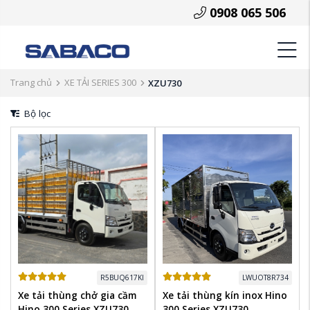
0908 065 506
Trang chủ
XE TẢI SERIES 300
XZU730
Bộ lọc
R5BUQ617KI
LWUOT8R734
Xe tải thùng chở gia cầm
Xe tải thùng kín inox Hino
Hino 300 Series XZU730
300 Series XZU730