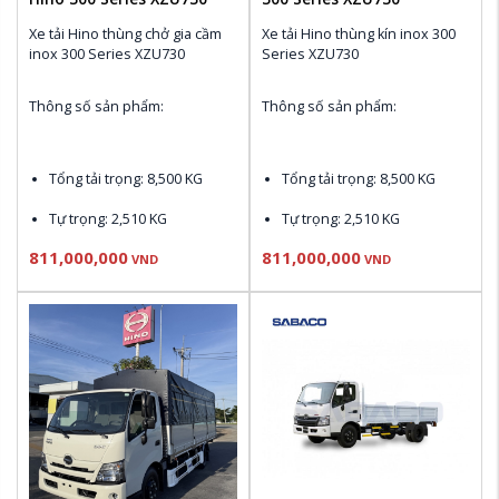
Xe tải Hino thùng chở gia cầm 
Xe tải Hino thùng kín inox 300 
inox 300 Series XZU730
Series XZU730
Thông số sản phẩm:
Thông số sản phẩm:
Tổng tải trọng: 
8,500 KG
Tổng tải trọng: 8,500 KG
Tự trọng: 
2,510 KG
Tự trọng: 2,510 KG
811,000,000
811,000,000
Động cơ N04C-UV Euro 4: 
Động cơ N04C-UV Euro 4: 
VND
VND
150 PS , 420 N.m
150 PS , 420 N.m 
Thùng nhiên liệu: 
100L
Thùng nhiên liệu: 100L
Điều hòa Denso, CD & AM / 
Điều hòa Denso, CD & AM / 
FM Radio
FM Radio