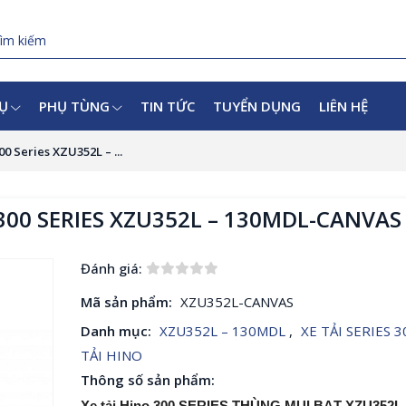
VỤ
PHỤ TÙNG
TIN TỨC
TUYỂN DỤNG
LIÊN HỆ
 Series XZU352L – ...
300 SERIES XZU352L – 130MDL-CANVAS
Đánh giá:
Mã sản phẩm:
XZU352L-CANVAS
Danh mục:
XZU352L – 130MDL
,
XE TẢI SERIES 
TẢI HINO
Thông số sản phẩm:
Xe tải Hino 300 SERIES THÙNG MUI BẠT XZU352L