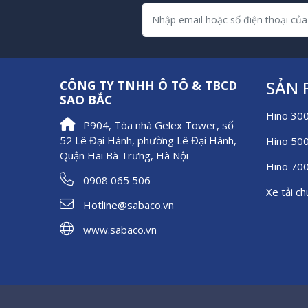
SẢN
CÔNG TY TNHH Ô TÔ & TBCD
SAO BẮC
Hino 30
P904, Tòa nhà Gelex Tower, số
52 Lê Đại Hành, phường Lê Đại Hành,
Hino 50
Quận Hai Bà Trưng, Hà Nội
Hino 70
0908 065 506
Xe tải c
Hotline@sabaco.vn
www.sabaco.vn