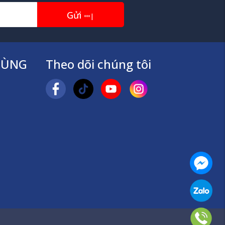
Gửi
|
TÙNG
Theo dõi chúng tôi
Mess
Zalo
Số đi