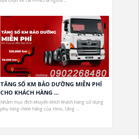
TĂNG SỐ KM BẢO DƯỠNG MIỄN PHÍ
CHO KHÁCH HÀNG ...
Nhằm mục đích khuyến khích khách hàng sử dụng
phụ tùng chính hãng của Hino, tăng ...