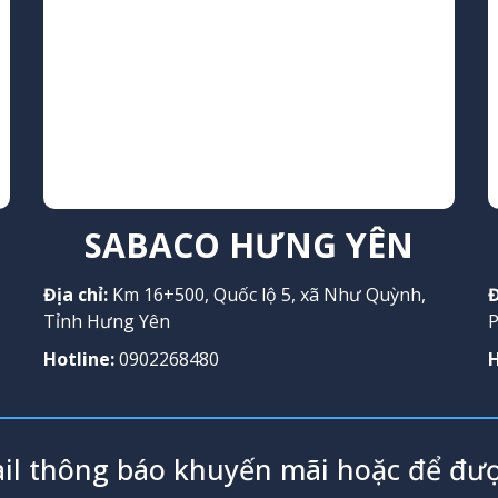
SABACO HƯNG YÊN
Địa chỉ:
Km 16+500, Quốc lộ 5, xã Như Quỳnh,
Đ
Tỉnh Hưng Yên
P
Hotline:
0902268480
H
il thông báo khuyến mãi hoặc để đượ