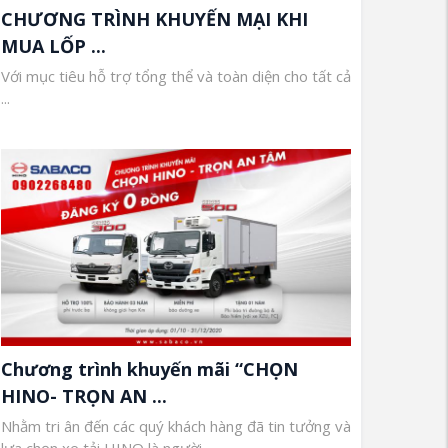
CHƯƠNG TRÌNH KHUYẾN MẠI KHI
MUA LỐP ...
Với mục tiêu hỗ trợ tổng thể và toàn diện cho tất cả
...
Chương trình khuyến mãi “CHỌN
HINO- TRỌN AN ...
Nhằm tri ân đến các quý khách hàng đã tin tưởng và
lựa chọn xe tải HINO là người ...