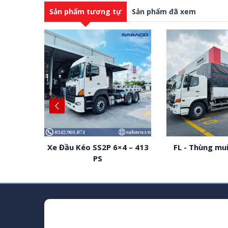
Sản phẩm tương tự
Sản phẩm đã xem
n Bửng
Xe Đầu Kéo SS2P 6×4 – 413
FL - Thùng mui
PS