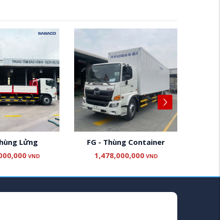
Nổi Bậ
Thùng Lửng
FG - Thùng Container
Xe tả
Hino 
000,000
1,478,000,000
VND
VND
8