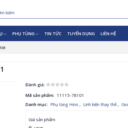
VỤ
PHỤ TÙNG
TIN TỨC
TUYỂN DỤNG
LIÊN HỆ
101
01
Đánh giá:
Mã sản phẩm:
11115-78101
Danh mục:
Phụ tùng Hino
,
Linh kiện thay thế
,
Gi
Giá sản phẩm: