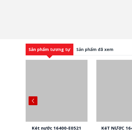
Sản phẩm tương tự
Sản phẩm đã xem
E0521
KéT NƯớC 16400-E0520
Két nước 164