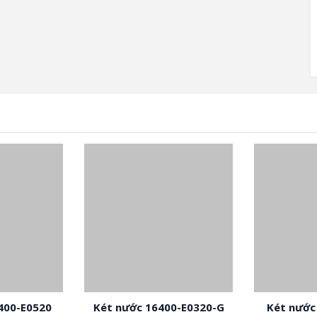
00-E0320-G
Két nước 16400-0W180
Cánh quạt