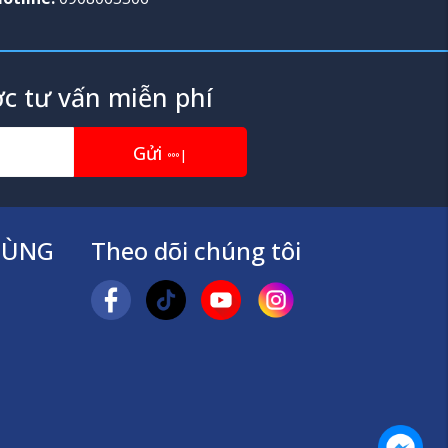
c tư vấn miễn phí
Gửi
|
TÙNG
Theo dõi chúng tôi
Mess