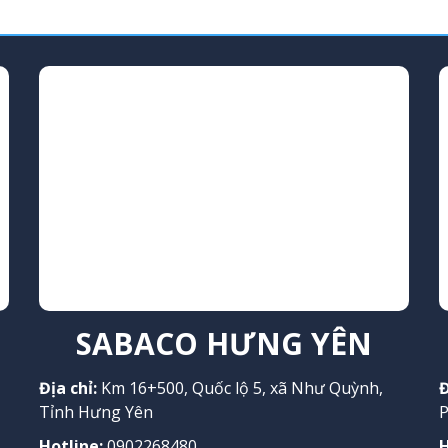
SABACO HƯNG YÊN
Địa chỉ:
Km 16+500, Quốc lộ 5, xã Như Quỳnh,
Đ
Tỉnh Hưng Yên
P
Hotline:
0902268480
H