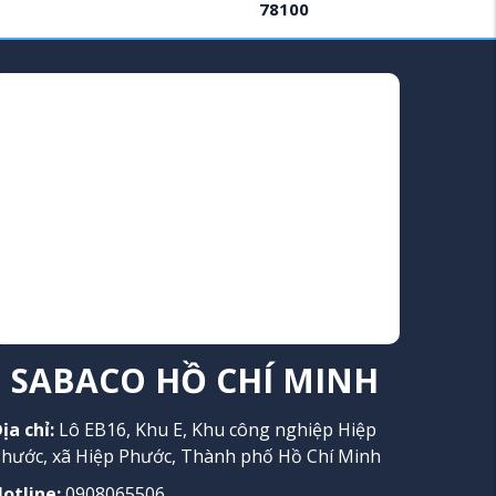
78100
SABACO HỒ CHÍ MINH
ịa chỉ:
Lô EB16, Khu E, Khu công nghiệp Hiệp
hước, xã Hiệp Phước, Thành phố Hồ Chí Minh
otline:
0908065506