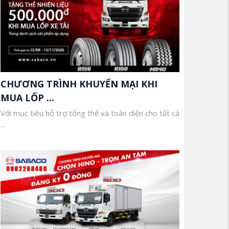
CHƯƠNG TRÌNH KHUYẾN MẠI KHI
MUA LỐP ...
Với mục tiêu hỗ trợ tổng thể và toàn diện cho tất cả
...