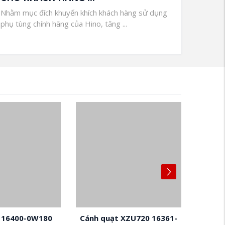
Nhằm mục đích khuyến khích khách hàng sử dụng
phụ tùng chính hãng của Hino, tăng ...
 XZU720 16361-
Nắp che 16331-E0210
Gioang