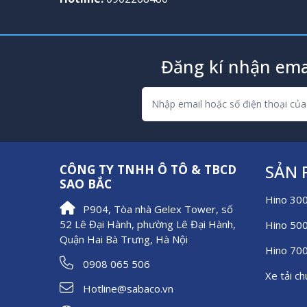
Đăng kí nhận ema
SẢN
CÔNG TY TNHH Ô TÔ & TBCD
SAO BẮC
Hino 30
P904, Tòa nhà Gelex Tower, số
52 Lê Đại Hành, phường Lê Đại Hành,
Hino 50
Quận Hai Bà Trưng, Hà Nội
Hino 70
0908 065 506
Xe tải c
Hotline@sabaco.vn