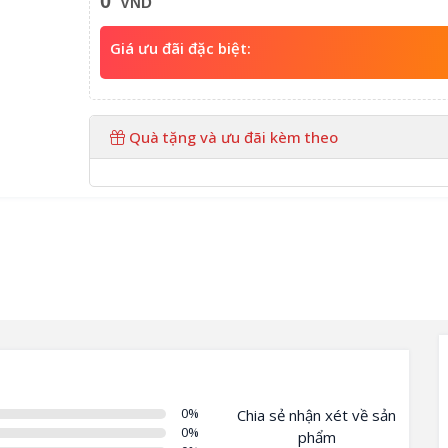
0
VND
Giá ưu đãi đặc biệt:
Quà tặng và ưu đãi kèm theo
0
%
Chia sẻ nhận xét về sản
0
%
phẩm