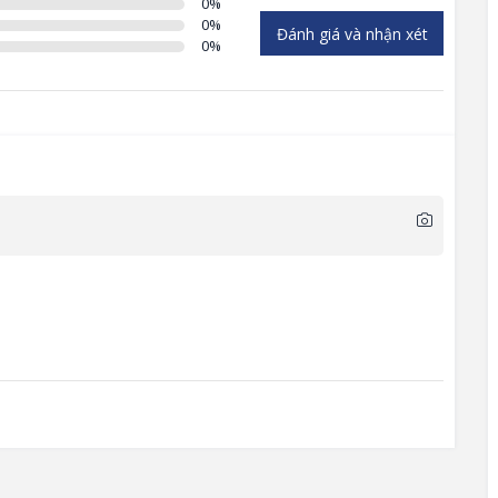
0
%
0
%
Đánh giá và nhận xét
0
%