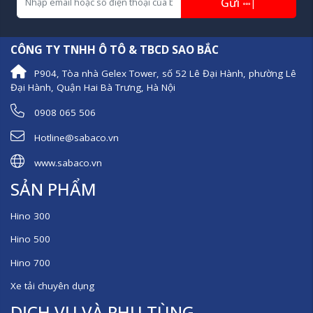
Gửi
|
CÔNG TY TNHH Ô TÔ & TBCD SAO BẮC
P904, Tòa nhà Gelex Tower, số 52 Lê Đại Hành, phường Lê
Đại Hành, Quận Hai Bà Trưng, Hà Nội
0908 065 506
Hotline@sabaco.vn
www.sabaco.vn
SẢN PHẨM
Hino 300
Hino 500
Hino 700
Xe tải chuyên dụng
DỊCH VỤ VÀ PHỤ TÙNG